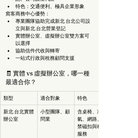
特色：交通便利、極具企業形象
窩客商務中心優勢：
專業團隊協助完成新北.台北公司設
立與新北.台北營業登記
實體辦公室、虛擬辦公室雙方案可
以選擇
協助信件代收與轉寄 
一站式行政與稅務顧問支援
🧾 實體 vs 虛擬辦公室，哪一種
最適合你？
類型
適合對象
特色
新北.台北實體
小型團隊、顧
含桌椅、冷
辦公室
問業
氣、網路、門
禁磁扣與秘書
服務