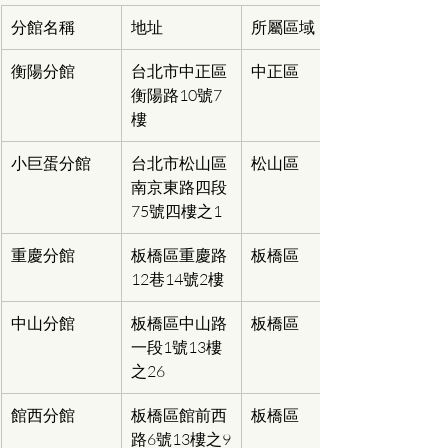
分館名稱
地址
所屬區域
衡陽分館
台北市中正區
中正區
衡陽路10號7
樓
小巨蛋分館
台北市松山區
松山區
南京東路四段
75號四樓之1
重慶分館
板橋區重慶路
板橋區
12巷14號2樓
中山分館
板橋區中山路
板橋區
一段1號13樓
之26
館西分館
板橋區館前西
板橋區
路6號13樓之9