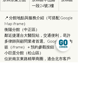
一段24號2樓
📍 分館地點與服務介紹（可搭配 Google 
Map iframe）
衡陽分館（中正區）
鄰近捷運台大醫院站，交通便利，是許
多律師與顧問業者首選。Google Map 內
嵌（iframe）＋預約參觀按鈕
小巨蛋分館（松山區）
位於南京東路精華商圈，適合北市客戶
拜訪與信任感營造。
（依此類推，每館配 3~4 行介紹與地
圖）
✅ 我們的服務
地址登記服務：可作為公司營業地
址，適用行號與有限公司設立
實體辦公室出租：提供桌椅、網
路、獨立冷氣，24 小時自由進出