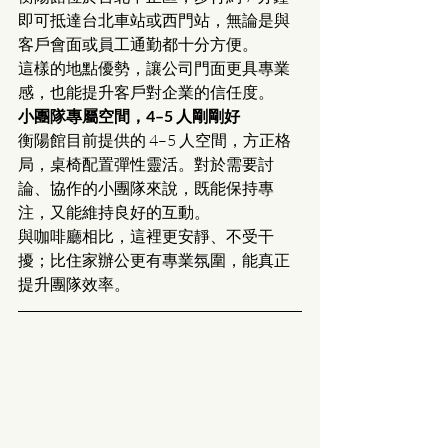
即可抵達台北車站或西門站，無論是與
客戶會面或員工通勤都十分方便。
這樣的地點優勢，讓公司門面更具專業
感，也能提升客戶對企業的信任度。
小團隊專屬空間，4–5 人剛剛好
衡陽館目前提供的 4–5 人空間，方正格
局，桌椅配置彈性靈活。對於需要討
論、協作的小團隊來說，既能保持專
注，又能維持良好的互動。
與咖啡廳相比，這裡更安靜、不受干
擾；比住家辦公更有專業氛圍，能真正
提升團隊效率。