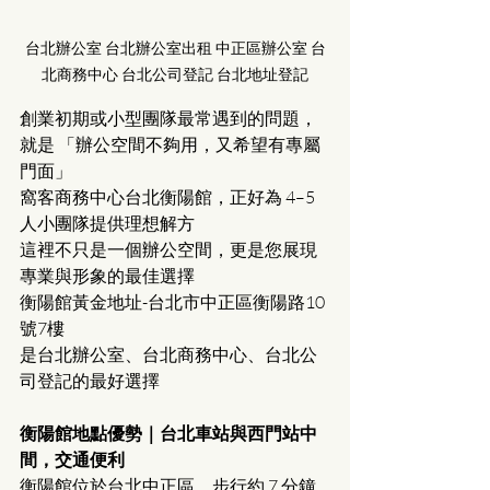
台北辦公室 台北辦公室出租 中正區辦公室 台
北商務中心 台北公司登記 台北地址登記
創業初期或小型團隊最常遇到的問題，
就是 「辦公空間不夠用，又希望有專屬
門面」
窩客商務中心台北衡陽館，正好為 4–5 
人小團隊提供理想解方
這裡不只是一個辦公空間，更是您展現
專業與形象的最佳選擇
衡陽館黃金地址-台北市中正區衡陽路10
號7樓
是台北辦公室、台北商務中心、台北公
司登記的最好選擇
衡陽館地點優勢｜台北車站與西門站中
間，交通便利
衡陽館位於台北中正區，步行約 7 分鐘