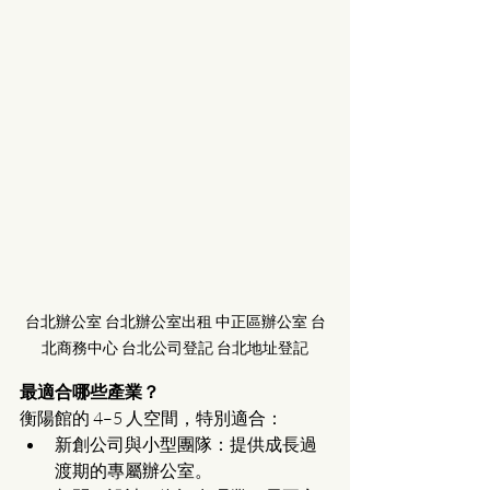
台北辦公室 台北辦公室出租 中正區辦公室 台
北商務中心 台北公司登記 台北地址登記
最適合哪些產業？
衡陽館的 4–5 人空間，特別適合：
新創公司與小型團隊：提供成長過
渡期的專屬辦公室。